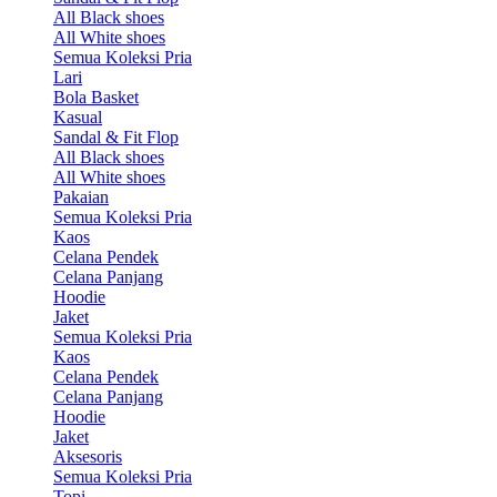
All Black shoes
All White shoes
Semua Koleksi Pria
Lari
Bola Basket
Kasual
Sandal & Fit Flop
All Black shoes
All White shoes
Pakaian
Semua Koleksi Pria
Kaos
Celana Pendek
Celana Panjang
Hoodie
Jaket
Semua Koleksi Pria
Kaos
Celana Pendek
Celana Panjang
Hoodie
Jaket
Aksesoris
Semua Koleksi Pria
Topi