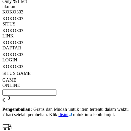
rata.
Only
%1
left
Read
ukuran
13
KOKO303
Reviews.
KOKO303
Tautan
halaman
SITUS
yang
KOKO303
sama.
LINK
KOKO303
DAFTAR
KOKO303
LOGIN
KOKO303
SITUS GAME
GAME
ONLINE
Pengembalian:
Gratis dan Mudah untuk item tertentu dalam waktu
7 hari setelah pembelian. Klik
disini
untuk info lebih lanjut.