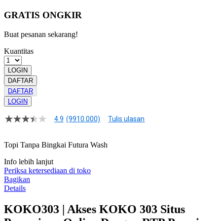
GRATIS ONGKIR
Buat pesanan sekarang!
Kuantitas
LOGIN
DAFTAR
DAFTAR
LOGIN
4.9
(9910.000)
Tulis ulasan
4.9
dari
5
Topi Tanpa Bingkai Futura Wash
bintang,
nilai
Info lebih lanjut
rating
rata-
Periksa ketersediaan di toko
rata.
Bagikan
Read
Details
13
Reviews.
KOKO303 | Akses KOKO 303 Situs
Tautan
halaman