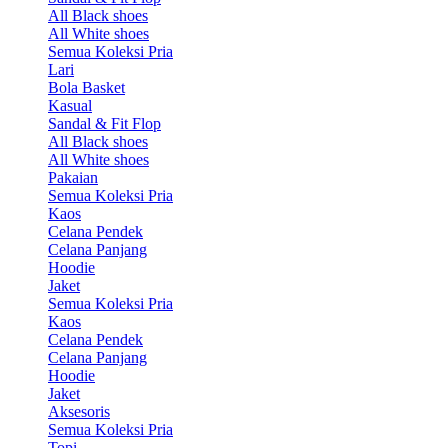
All Black shoes
All White shoes
Semua Koleksi Pria
Lari
Bola Basket
Kasual
Sandal & Fit Flop
All Black shoes
All White shoes
Pakaian
Semua Koleksi Pria
Kaos
Celana Pendek
Celana Panjang
Hoodie
Jaket
Semua Koleksi Pria
Kaos
Celana Pendek
Celana Panjang
Hoodie
Jaket
Aksesoris
Semua Koleksi Pria
Topi