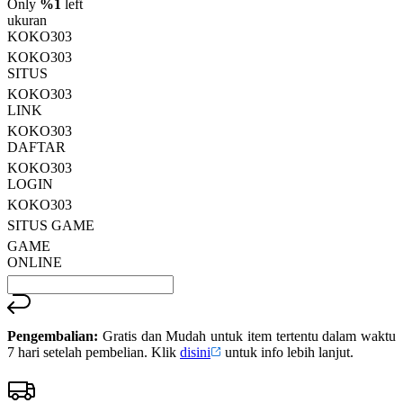
rata.
Only
%1
left
Read
ukuran
13
KOKO303
Reviews.
KOKO303
Tautan
halaman
SITUS
yang
KOKO303
sama.
LINK
KOKO303
DAFTAR
KOKO303
LOGIN
KOKO303
SITUS GAME
GAME
ONLINE
Pengembalian:
Gratis dan Mudah untuk item tertentu dalam waktu
7 hari setelah pembelian. Klik
disini
untuk info lebih lanjut.