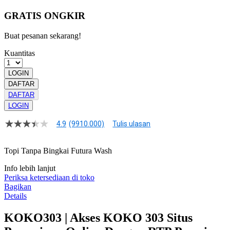
GRATIS ONGKIR
Buat pesanan sekarang!
Kuantitas
LOGIN
DAFTAR
DAFTAR
LOGIN
4.9
(9910.000)
Tulis ulasan
4.9
dari
5
Topi Tanpa Bingkai Futura Wash
bintang,
nilai
Info lebih lanjut
rating
rata-
Periksa ketersediaan di toko
rata.
Bagikan
Read
Details
13
Reviews.
KOKO303 | Akses KOKO 303 Situs
Tautan
halaman